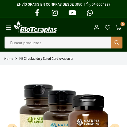
ENVÍO GRATIS EN COMPRAS DESDE $150 |
04 600 1997
Ir
FACEBOOK
INSTAGRAM
YOUTUBE
WHATSAPP
directamente
al
0
contenido
BIOTERAPIAS
BUS
Home
Kit Circulación y Salud Cardiovascular