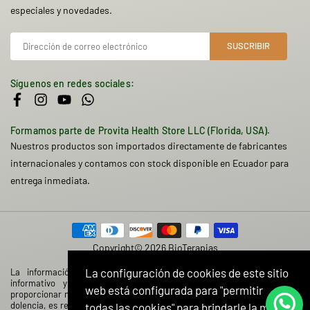
especiales y novedades.
SUSCRIBIR
Síguenos en redes sociales:
Facebook
Instagram
YouTube
Whatsapp
Formamos parte de Provita Health Store LLC (Florida, USA).
Nuestros productos son importados directamente de fabricantes
internacionales y contamos con stock disponible en Ecuador para
entrega inmediata.
Copyright© 2026 BioTerapias
La configuración de cookies de este sitio
La información contenida en esta web tiene caracter solamente
informativo y no tiene el objetivo de prescribir, diagnosticar o
web está configurada para "permitir
proporcionar ningún tratamiento médico. Si sufre de una enfermedad o
dolencia, es recomendable que consulte con su médico o profesional de
todas las cookies" para brindarle la mejor