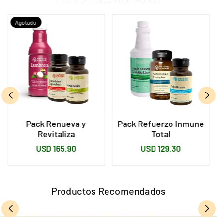
Agotado
Pack Renueva y
Pack Refuerzo Inmune
Revitaliza
Total
Precio
Precio
USD 165.90
USD 129.30
habitual
habitual
Productos Recomendados