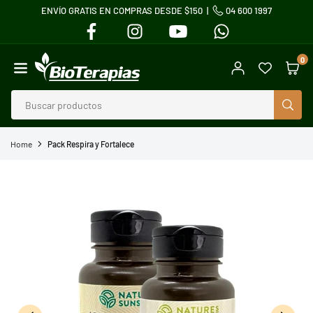
ENVÍO GRATIS EN COMPRAS DESDE $150 |
04 600 1997
Ir
FACEBOOK
INSTAGRAM
YOUTUBE
WHATSAPP
directamente
al
0
contenido
BIOTERAPIAS
BUS
Home
Pack Respira y Fortalece