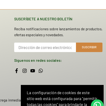
SUSCRÍBETE A NUESTRO BOLETÍN
Reciba notificaciones sobre lanzamientos de productos,
ofertas especiales y novedades.
SUSCRIBIR
Síguenos en redes sociales:
Facebook
Instagram
YouTube
Whatsapp
La configuración de cookies de este
sitio web está configurada para "permitir
trega inmediata.
todas las cookies" para brindarle la