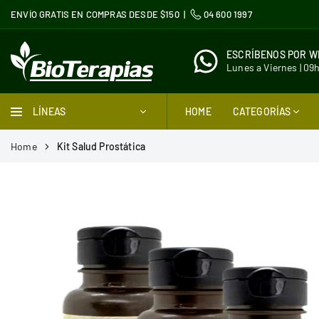
Ir
ENVÍO GRATIS EN COMPRAS DESDE $150 |
04 600 1997
directamente
al
ESCRÍBENOS POR 
contenido
Lunes a Viernes | 09
BIOTERAPIAS
LÍNEAS
HOME
CATEGORÍAS
Home
Kit Salud Prostática