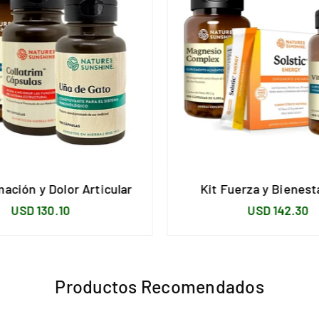
mación y Dolor Articular
Kit Fuerza y Bienes
Precio
Precio
USD 130.10
USD 142.30
habitual
habitual
Productos Recomendados