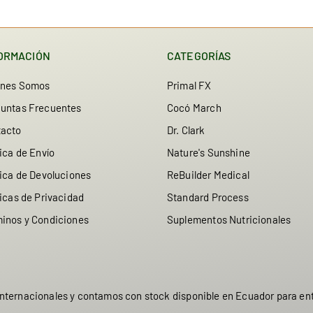
ORMACIÓN
CATEGORÍAS
enes Somos
Primal FX
untas Frecuentes
Cocó March
tacto
Dr. Clark
tica de Envío
Nature's Sunshine
tica de Devoluciones
ReBuilder Medical
ticas de Privacidad
Standard Process
inos y Condiciones
Suplementos Nutricionales
nternacionales y contamos con stock disponible en Ecuador para en