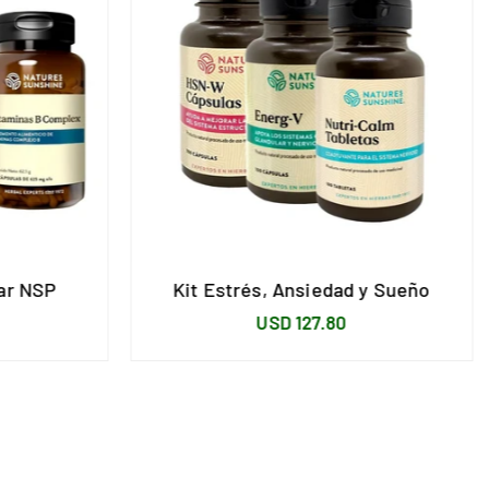
tar NSP
Kit Estrés, Ansiedad y Sueño
Precio
USD 127.80
habitual