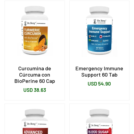
Curcumina de
Emergency Immune
Cúrcuma con
Support 60 Tab
BioPerine 60 Cap
Precio
USD 54.90
Precio
USD 38.63
habitual
habitual