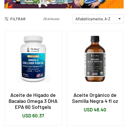
FILTRAR
26 artículos
Aceite de Hígado de
Aceite Orgánico de
Bacalao Omega 3 DHA
Semilla Negra 4 fl oz
EPA 60 Softgels
Precio
USD 48.40
Precio
USD 60.37
habitual
habitual