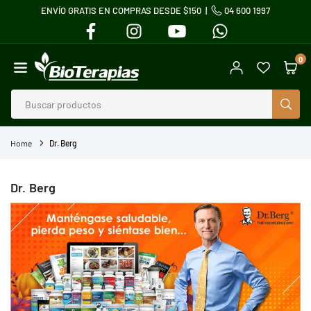
ENVÍO GRATIS EN COMPRAS DESDE $150 |
04 600 1997
Ir
FACEBOOK
INSTAGRAM
YOUTUBE
WHATSAPP
directamente
al
0
contenido
BIOTERAPIAS
BUS
Home
Dr. Berg
Dr. Berg