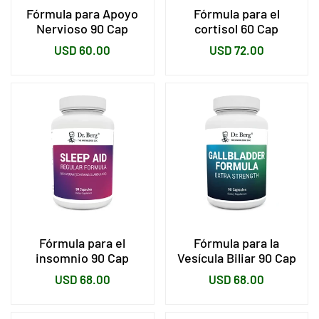
Fórmula para Apoyo
Fórmula para el
Nervioso 90 Cap
cortisol 60 Cap
Precio
Precio
USD 60.00
USD 72.00
habitual
habitual
Fórmula para el
Fórmula para la
insomnio 90 Cap
Vesícula Biliar 90 Cap
Precio
Precio
USD 68.00
USD 68.00
habitual
habitual