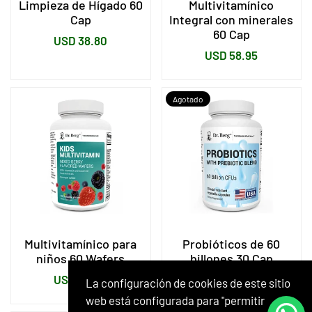
Limpieza de Hígado 60
Multivitamínico
Cap
Integral con minerales
60 Cap
Precio
USD 38.80
Precio
USD 58.95
habitual
habitual
Agotado
Multivitamínico para
Probióticos de 60
niños 60 Wafers
billones 30 Cap
Precio
Precio
USD 40.99
USD 39.00
La configuración de cookies de este sitio
habitual
habitual
web está configurada para "permitir