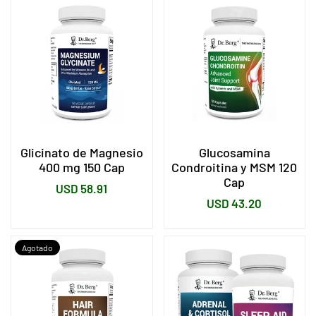
Glicinato de Magnesio
Glucosamina
400 mg 150 Cap
Condroitina y MSM 120
Cap
Precio
USD 58.91
Precio
USD 43.20
habitual
habitual
Agotado