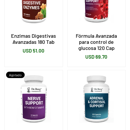
Enzimas Digestivas
Fórmula Avanzada
Avanzadas 180 Tab
para control de
glucosa 120 Cap
Precio
USD 51.00
Precio
USD 69.70
habitual
habitual
Agotado