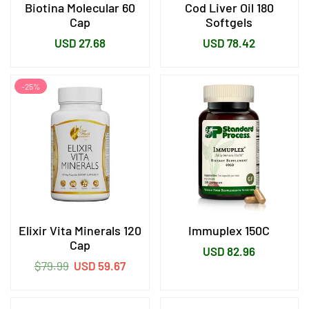
Biotina Molecular 60
Cod Liver Oil 180
Cap
Softgels
Precio
Precio
USD 27.68
USD 78.42
habitual
habitual
-25%
Elixir Vita Minerals 120
Immuplex 150C
Cap
Precio
USD 82.96
Precio
$79.99
USD 59.67
habitual
habitual