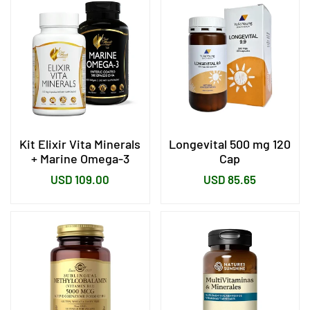
Kit Elixir Vita Minerals
Longevital 500 mg 120
+ Marine Omega-3
Cap
Precio
Precio
USD 109.00
USD 85.65
habitual
habitual