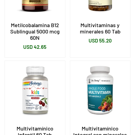
Metilcobalamina B12
Multivitaminas y
Sublingual 5000 mcg
minerales 60 Tab
60N
Precio
USD 55.20
Precio
USD 42.65
habitual
habitual
Multivitamínico
Multivitamínico
Infantil 60 Tab
Integral con minerales