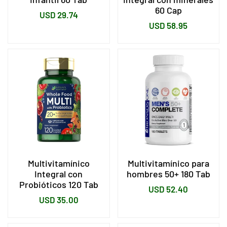
60 Cap
Precio
USD 29.74
Precio
USD 58.95
habitual
habitual
Multivitamínico
Multivitamínico para
Integral con
hombres 50+ 180 Tab
Probióticos 120 Tab
Precio
USD 52.40
Precio
USD 35.00
habitual
habitual