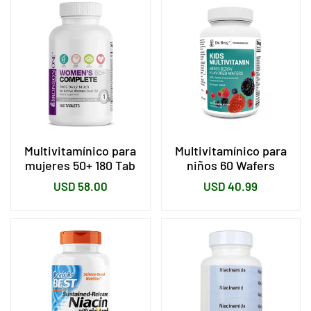
Multivitamínico para
Multivitamínico para
mujeres 50+ 180 Tab
niños 60 Wafers
Precio
Precio
USD 58.00
USD 40.99
habitual
habitual