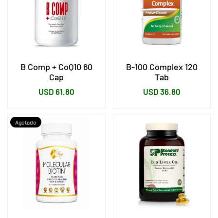
B Comp + CoQ10 60
B-100 Complex 120
Cap
Tab
Precio
Precio
USD 61.80
USD 36.80
habitual
habitual
Agotado