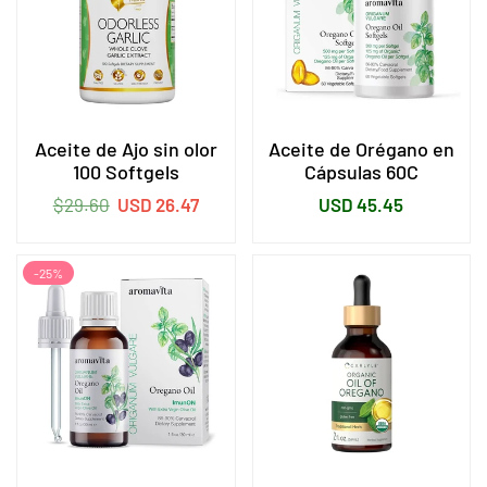
Aceite de Ajo sin olor
Aceite de Orégano en
100 Softgels
Cápsulas 60C
Precio
Precio
$29.60
USD 26.47
USD 45.45
habitual
habitual
-25%