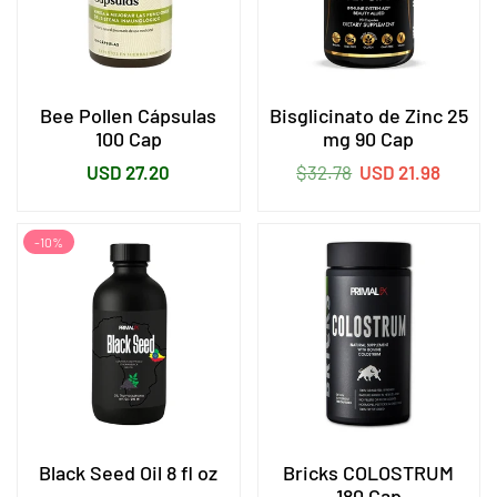
Bee Pollen Cápsulas
Bisglicinato de Zinc 25
100 Cap
mg 90 Cap
Precio
Precio
USD 27.20
$32.78
USD 21.98
habitual
habitual
-10%
Black Seed Oil 8 fl oz
Bricks COLOSTRUM
180 Cap