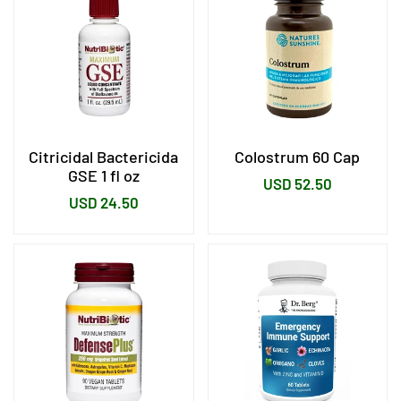
Citricidal Bactericida
Colostrum 60 Cap
GSE 1 fl oz
Precio
USD 52.50
Precio
USD 24.50
habitual
habitual