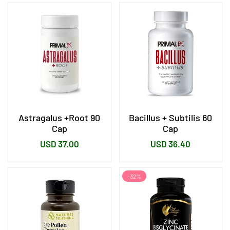
Astragalus +Root 90
Bacillus + Subtilis 60
Cap
Cap
Precio
Precio
USD 37.00
USD 36.40
habitual
habitual
-32%