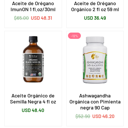
Aceite de Orégano
Aceite de Orégano
ImunON 1 fl.oz/30ml
Orgánico 2 fl oz 59 ml
Precio
Precio
$65.00
USD 48.31
USD 36.49
habitual
habitual
-12%
Aceite Orgánico de
Ashwagandha
Semilla Negra 4 fl oz
Orgánica con Pimienta
negra 90 Cap
Precio
USD 48.40
Precio
$52.90
USD 46.20
habitual
habitual