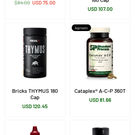
Precio
$84.00
USD 75.00
Precio
USD 107.00
habitual
habitual
Agotado
Bricks THYMUS 180
Cataplex® A-C-P 360T
Cap
Precio
USD 81.66
Precio
USD 120.45
habitual
habitual