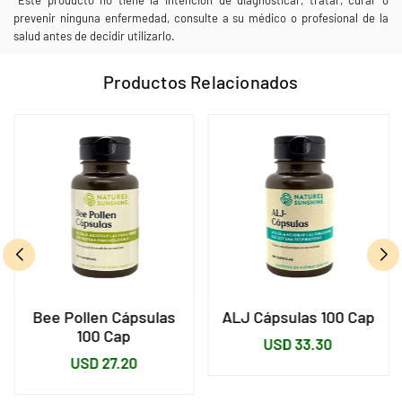
*Este producto no tiene la intención de diagnosticar, tratar, curar o
prevenir ninguna enfermedad, consulte a su médico o profesional de la
salud antes de decidir utilizarlo.
Productos Relacionados
Bee Pollen Cápsulas
ALJ Cápsulas 100 Cap
100 Cap
Precio
USD 33.30
Precio
USD 27.20
habitual
habitual