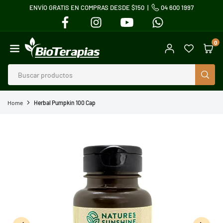
ENVÍO GRATIS EN COMPRAS DESDE $150 |
04 600 1997
Ir
FACEBOOK
INSTAGRAM
YOUTUBE
WHATSAPP
directamente
al
0
contenido
BIOTERAPIAS
BUS
Home
Herbal Pumpkin 100 Cap