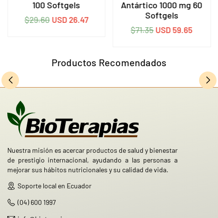
100 Softgels
Antártico 1000 mg 60
Softgels
Precio
$29.60
USD 26.47
Precio
$71.35
USD 59.65
habitual
habitual
Productos Recomendados
Nuestra misión es acercar productos de salud y bienestar
de prestigio internacional, ayudando a las personas a
mejorar sus hábitos nutricionales y su calidad de vida.
Soporte local en Ecuador
(04) 600 1997