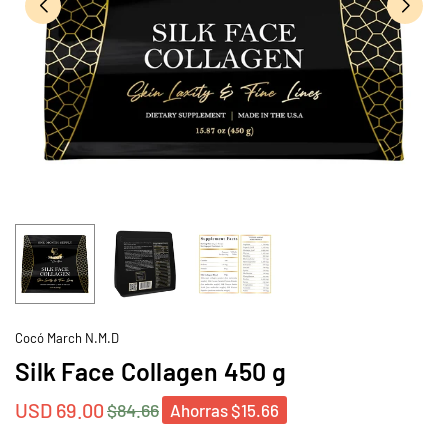
Cocó March N.M.D
Silk Face Collagen 450 g
USD 69.00
$84.66
Ahorras
$15.66
Precio
habitual