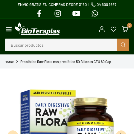
ENVÍO GRATIS EN COMPRAS DESDE $150 |
04 600 1997
Ir
FACEBOOK
INSTAGRAM
YOUTUBE
WHATSAPP
directamente
al
0
contenido
BIOTERAPIAS
BUS
Home
Probiótico Raw Flora con prebiótico 50 Billones CFU 60 Cap