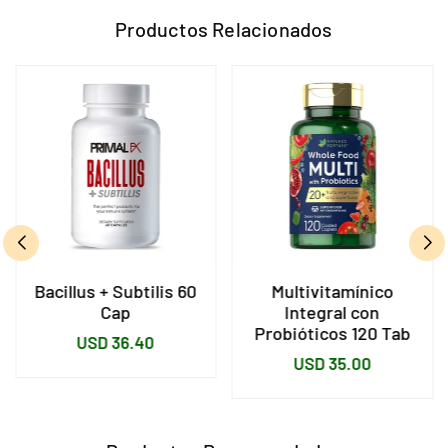
Productos Relacionados
Bacillus + Subtilis 60
Multivitamínico
Cap
Integral con
Probióticos 120 Tab
Precio
USD 36.40
Precio
USD 35.00
habitual
habitual