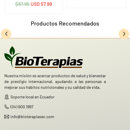
Precio
$67.95
USD 57.99
habitual
habitual
Productos Recomendados
Nuestra misión es acercar productos de salud y bienestar
de prestigio internacional, ayudando a las personas a
mejorar sus hábitos nutricionales y su calidad de vida.
Soporte local en Ecuador
(04) 600 1997
info@bioterapiasec.com