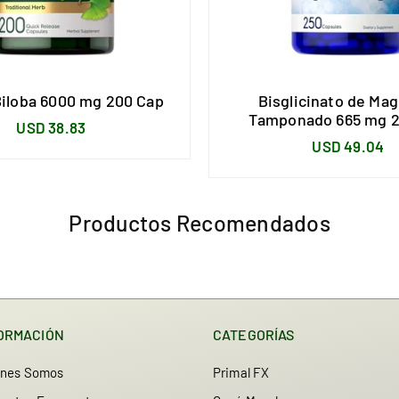
Biloba 6000 mg 200 Cap
Bisglicinato de Ma
Tamponado 665 mg 2
Precio
USD 38.83
Precio
USD 49.04
habitual
habitual
Productos Recomendados
ORMACIÓN
CATEGORÍAS
enes Somos
Primal FX