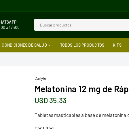
WHATSAPP
h00 a 17h00
CONDICIONES DE SALUD
TODOS LOS PRODUCTOS
KITS
Carlyle
Melatonina 12 mg de Ráp
USD 35.33
Precio
habitual
Tabletas masticables a base de melatonina c
Cantidad