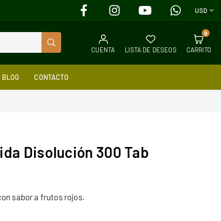
FACEBOOK
INSTAGRAM
YOUTUBE
WHATSAPP
USD
0
BUSCAR
CUENTA
LISTA DE DESEOS
CARRITO
BLOG
CONTACTO
ida Disolución 300 Tab
on sabor a frutos rojos.