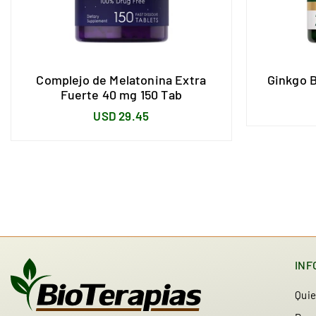
Complejo de Melatonina Extra
Ginkgo 
Fuerte 40 mg 150 Tab
Precio
USD 29.45
habitual
INF
Qui