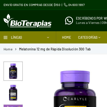
Ir
ENVÍO GRATIS EN COMPRAS DESDE $150 |
04 600 1997
directamente
al
ESCRÍBENOS POR 
contenido
Lunes a Viernes | 09
BIOTERAPIAS
LÍNEAS
HOME
CATEGORÍAS
Home
Melatonina 12 mg de Rápida Disolución 300 Tab