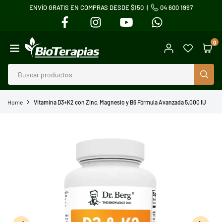
ENVÍO GRATIS EN COMPRAS DESDE $150 |
04 600 1997
Ir
FACEBOOK
INSTAGRAM
YOUTUBE
WHATSAPP
directamente
al
0
contenido
BIOTERAPIAS
BUS
Home
Vitamina D3+K2 con Zinc, Magnesio y B6 Fórmula Avanzada 5,000 IU