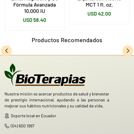
Fórmula Avanzada
MCT 1 fl. oz.
10,000 IU
Precio
USD 42.00
Precio
USD 58.40
habitual
habitual
Productos Recomendados
Nuestra misión es acercar productos de salud y bienestar
de prestigio internacional, ayudando a las personas a
mejorar sus hábitos nutricionales y su calidad de vida.
Soporte local en Ecuador
(04) 600 1997