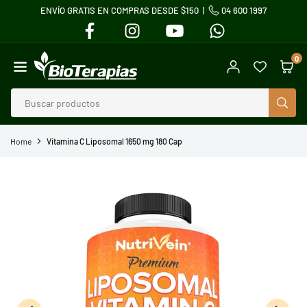
ENVÍO GRATIS EN COMPRAS DESDE $150 |
04 600 1997
Ir
FACEBOOK
INSTAGRAM
YOUTUBE
WHATSAPP
directamente
al
0
contenido
BIOTERAPIAS
BUS
Home
Vitamina C Liposomal 1650 mg 180 Cap