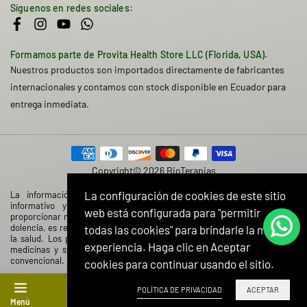
Síguenos en redes sociales:
Facebook
Instagram
YouTube
Whatsapp
Formamos parte de Provita Health Store LLC (Florida, USA).
Nuestros productos son importados directamente de fabricantes
internacionales y contamos con stock disponible en Ecuador para
entrega inmediata.
Copyright© 2026 BioTerapias
La configuración de cookies de este sitio
La información contenida en esta web tiene caracter solamente
informativo y no tiene el objetivo de prescribir, diagnosticar o
web está configurada para "permitir
proporcionar ningún tratamiento médico. Si sufre de una enfermedad o
dolencia, es recomendable que consulte con su médico o profesional de
todas las cookies" para brindarle la mejor
la salud. Los productos de esta web no deben ser considerados como
experiencia. Haga clic en Aceptar
medicinas y su objetivo no es reemplazar ningún tratamiento médico
convencional.
cookies para continuar usando el sitio.
POLÍTICA DE PRIVACIDAD
ACEPTAR
Menú
Buscar
Shop
Carrito
Contacto