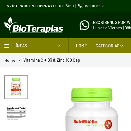
Ir
ENVÍO GRATIS EN COMPRAS DESDE $150 |
04 600 1997
directamente
al
ESCRÍBENOS POR 
contenido
Lunes a Viernes | 09
BIOTERAPIAS
LÍNEAS
HOME
CATEGORÍAS
Home
Vitamina C + D3 & Zinc 100 Cap