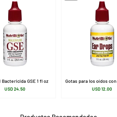
l Bactericida GSE 1 fl oz
Gotas para los oídos con 
Precio
Precio
USD 24.50
USD 12.00
habitual
habitual
Productos Recomendados