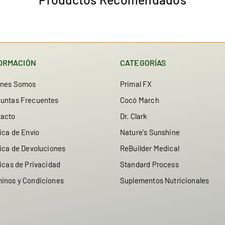
ORMACIÓN
CATEGORÍAS
enes Somos
Primal FX
untas Frecuentes
Cocó March
tacto
Dr. Clark
tica de Envío
Nature's Sunshine
tica de Devoluciones
ReBuilder Medical
ticas de Privacidad
Standard Process
inos y Condiciones
Suplementos Nutricionales