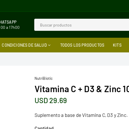
WHATSAPP
h00 a 17h00
CONDICIONES DE SALUD
TODOS LOS PRODUCTOS
KITS
NutriBiotic
Vitamina C + D3 & Zinc 
USD 29.69
Precio
habitual
Suplemento a base de Vitamina C, D3 y Zinc.
Cantidad