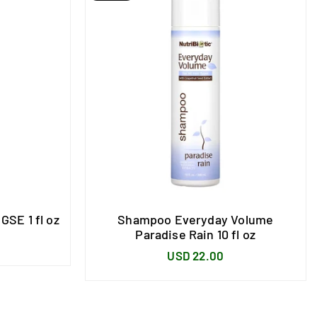
GSE 1 fl oz
Shampoo Everyday Volume
Paradise Rain 10 fl oz
Precio
USD 22.00
habitual