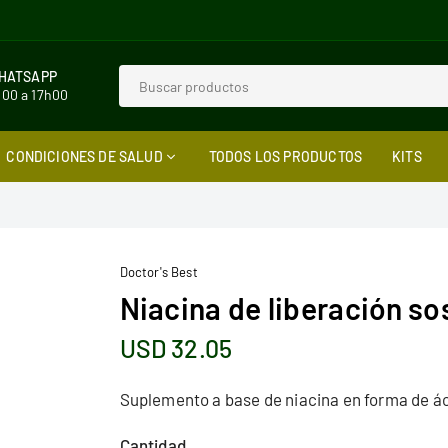
WHATSAPP
h00 a 17h00
CONDICIONES DE SALUD
TODOS LOS PRODUCTOS
KITS
Doctor's Best
Niacina de liberación s
USD 32.05
Precio
habitual
Suplemento a base de niacina en forma de ác
Cantidad