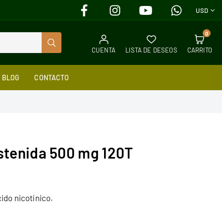
FACEBOOK
INSTAGRAM
YOUTUBE
WHATSAPP
USD
0
BUSCAR
CUENTA
LISTA DE DESEOS
CARRITO
BLOG
CONTACTO
ostenida 500 mg 120T
ido nicotínico.