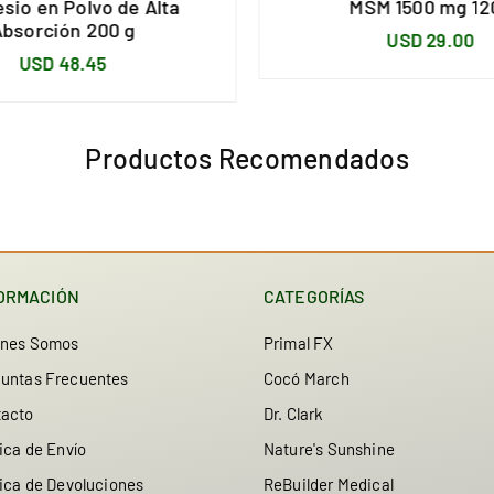
sio en Polvo de Alta
MSM 1500 mg 12
Absorción 200 g
Precio
USD 29.00
Precio
USD 48.45
habitual
habitual
Productos Recomendados
ORMACIÓN
CATEGORÍAS
enes Somos
Primal FX
untas Frecuentes
Cocó March
tacto
Dr. Clark
tica de Envío
Nature's Sunshine
tica de Devoluciones
ReBuilder Medical