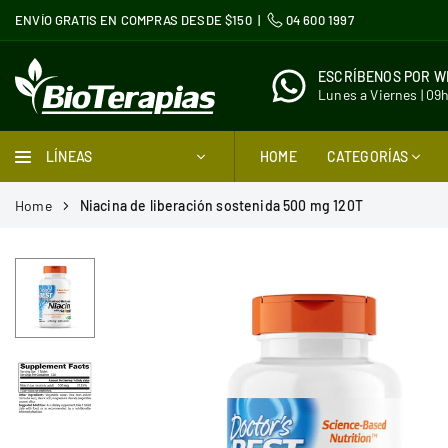
Ir
ENVÍO GRATIS EN COMPRAS DESDE $150 |
04 600 1997
directamente
al
ESCRÍBENOS POR 
contenido
Lunes a Viernes | 09
BIOTERAPIAS
LÍNEAS
HOME
CATEGORÍAS
Home
Niacina de liberación sostenida 500 mg 120T