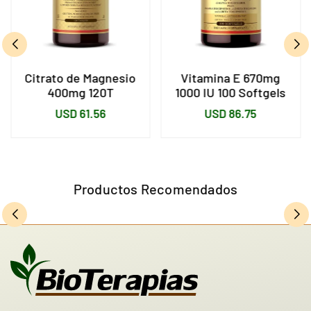
Citrato de Magnesio
Vitamina E 670mg
400mg 120T
1000 IU 100 Softgels
Precio
Precio
USD 61.56
USD 86.75
habitual
habitual
Productos Recomendados