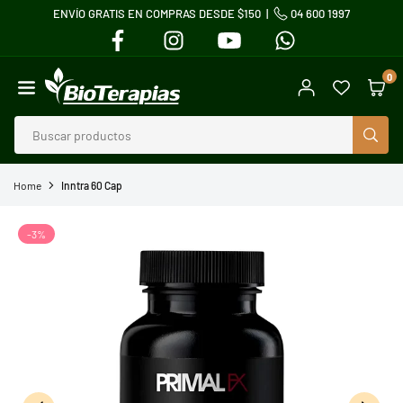
ENVÍO GRATIS EN COMPRAS DESDE $150 |
04 600 1997
Ir
FACEBOOK
INSTAGRAM
YOUTUBE
WHATSAPP
directamente
al
0
contenido
BIOTERAPIAS
BUS
Home
Inntra 60 Cap
-3%