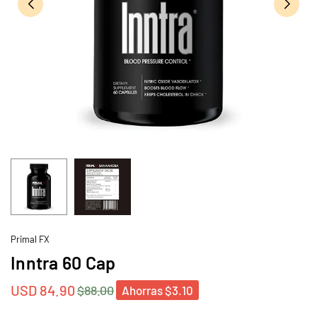
Primal FX
Inntra 60 Cap
USD 84.90
$88.00
Ahorras
$3.10
Precio
habitual