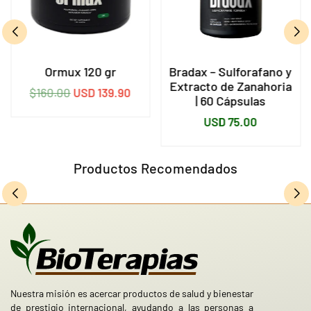
Ormux 120 gr
Bradax – Sulforafano y
Extracto de Zanahoria
Precio
$160.00
USD 139.90
| 60 Cápsulas
habitual
Precio
USD 75.00
habitual
Productos Recomendados
Nuestra misión es acercar productos de salud y bienestar
de prestigio internacional, ayudando a las personas a