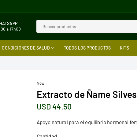
WHATSAPP
h00 a 17h00
CONDICIONES DE SALUD
TODOS LOS PRODUCTOS
KITS
Now
Extracto de Ñame Silves
USD 44.50
Precio
habitual
Apoyo natural para el equilibrio hormonal f
Cantidad