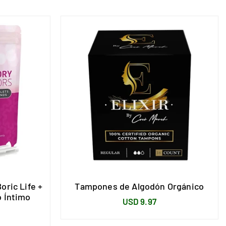
oric Life +
Tampones de Algodón Orgánico
o Íntimo
Precio
USD 9.97
habitual