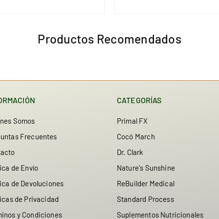
habitual
habitual
Productos Recomendados
ORMACIÓN
CATEGORÍAS
enes Somos
Primal FX
untas Frecuentes
Cocó March
tacto
Dr. Clark
tica de Envío
Nature's Sunshine
tica de Devoluciones
ReBuilder Medical
ticas de Privacidad
Standard Process
inos y Condiciones
Suplementos Nutricionales