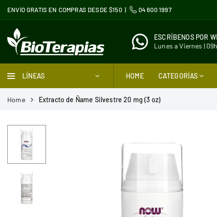
Ir
ENVÍO GRATIS EN COMPRAS DESDE $150 |
04 600 1997
directamente
al
ESCRÍBENOS POR 
contenido
Lunes a Viernes | 09
BIOTERAPIAS
LÍNEAS
HOME
CATEGORÍAS
Home
Extracto de Ñame Silvestre 20 mg (3 oz)