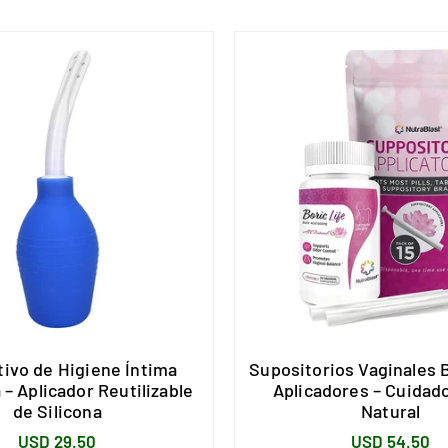
tivo de Higiene Íntima
Supositorios Vaginales B
– Aplicador Reutilizable
Aplicadores – Cuidad
de Silicona
Natural
Precio
Precio
USD 29.50
USD 54.50